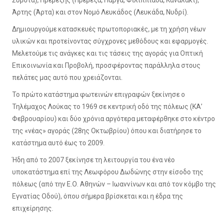
Άρτης (Άρτα) και στον Νομό Λευκάδος (Λευκάδα, Νυδρί).
Δημιουργούμε κατασκευές πρωτοποριακές, με τη χρήση νέων
υλικών και προτείνοντας σύγχρονες μεθόδους και εφαρμογές.
Μελετούμε τις ανάγκες και τις τάσεις της αγοράς για Οπτική
Επικοινωνία και Προβολή, προσφέροντας παράλληλα στους
πελάτες μας αυτό που χρειάζονται.
Το πρώτο κατάστημα φωτεινών επιγραφών ξεκίνησε ο
Τηλέμαχος Λούκας το 1969 σε κεντρική οδό της πόλεως (ΚΑ’
Φεβρουαρίου) και δύο χρόνια αργότερα μεταφέρθηκε στο κέντρο
της «νέας» αγοράς (28ης Οκτωβρίου) όπου και διατήρησε το
κατάστημα αυτό έως το 2009.
Ήδη από το 2007 ξεκίνησε τη λειτουργία του ένα νέο
υποκατάστημα επί της Λεωφόρου Δωδώνης στην είσοδο της
πόλεως (από την Ε.Ο. Αθηνών – Ιωαννίνων και από τον κόμβο της
Εγνατίας Οδού), όπου σήμερα βρίσκεται και η έδρα της
επιχείρησης.