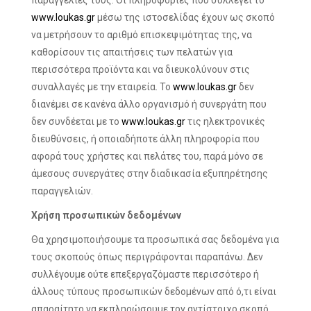
παραγγελίες τους. Οι πληροφορίες που συλλέγει το
www.loukas.gr
μέσω της ιστοσελίδας έχουν ως σκοπό
να μετρήσουν το αριθμό επισκεψιμότητας της, να
καθορίσουν τις απαιτήσεις των πελατών για
περισσότερα προϊόντα και να διευκολύνουν στις
συναλλαγές με την εταιρεία. Το
www.loukas.gr
δεν
διανέμει σε κανένα άλλο οργανισμό ή συνεργάτη που
δεν συνδέεται με το
www.loukas.gr
τις ηλεκτρονικές
διευθύνσεις, ή οποιαδήποτε άλλη πληροφορία που
αφορά τους χρήστες και πελάτες του, παρά μόνο σε
άμεσους συνεργάτες στην διαδικασία εξυπηρέτησης
παραγγελιών.
Χρήση προσωπικών δεδομένων
Θα χρησιμοποιήσουμε τα προσωπικά σας δεδομένα για
τους σκοπούς όπως περιγράφονται παραπάνω. Δεν
συλλέγουμε ούτε επεξεργαζόμαστε περισσότερο ή
άλλους τύπους προσωπικών δεδομένων από ό,τι είναι
απαραίτητο να εκπληρώσουμε τον αντίστοιχο σκοπό.