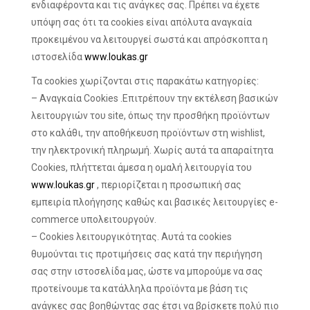
ενδιαφέροντα και τις ανάγκες σας. Πρέπει να έχετε
υπόψη σας ότι τα cookies είναι απόλυτα αναγκαία
προκειμένου να λειτουργεί σωστά και απρόσκοπτα η
ιστοσελίδα
www.loukas.gr
Τα cookies χωρίζονται στις παρακάτω κατηγορίες:
– Αναγκαία Cookies .Επιτρέπουν την εκτέλεση βασικών
λειτουργιών του site, όπως την προσθήκη προϊόντων
στο καλάθι, την αποθήκευση προϊόντων στη wishlist,
την ηλεκτρονική πληρωμή. Χωρίς αυτά τα απαραίτητα
Cookies, πλήττεται άμεσα η ομαλή λειτουργία του
www.loukas.gr
, περιορίζεται η προσωπική σας
εμπειρία πλοήγησης καθώς και βασικές λειτουργίες e-
commerce υπολειτουργούν.
– Cookies λειτουργικότητας. Αυτά τα cookies
θυμούνται τις προτιμήσεις σας κατά την περιήγηση
σας στην ιστοσελίδα μας, ώστε να μπορούμε να σας
προτείνουμε τα κατάλληλα προϊόντα με βάση τις
ανάγκες σας βοηθώντας σας έτσι να βρίσκετε πολύ πιο