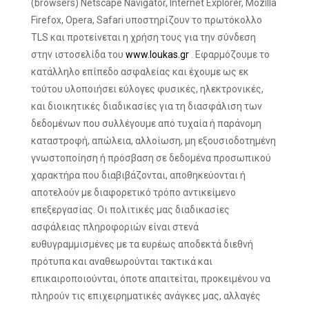
(browsers) Netscape Navigator, Internet Explorer, Mozilla
Firefox, Opera, Safari υποστηρίζουν το πρωτόκολλο
TLS και προτείνεται η χρήση τους για την σύνδεση
στην ιστοσελίδα του
www.loukas.gr
. Εφαρμόζουμε το
κατάλληλο επίπεδο ασφαλείας και έχουμε ως εκ
τούτου υλοποιήσει εύλογες φυσικές, ηλεκτρονικές,
και διοικητικές διαδικασίες για τη διασφάλιση των
δεδομένων που συλλέγουμε από τυχαία ή παράνομη
καταστροφή, απώλεια, αλλοίωση, μη εξουσιοδοτημένη
γνωστοποίηση ή πρόσβαση σε δεδομένα προσωπικού
χαρακτήρα που διαβιβάζονται, αποθηκεύονται ή
αποτελούν με διαφορετικό τρόπο αντικείμενο
επεξεργασίας. Οι πολιτικές μας διαδικασίες
ασφάλειας πληροφοριών είναι στενά
ευθυγραμμισμένες με τα ευρέως αποδεκτά διεθνή
πρότυπα και αναθεωρούνται τακτικά και
επικαιροποιούνται, όποτε απαιτείται, προκειμένου να
πληρούν τις επιχειρηματικές ανάγκες μας, αλλαγές