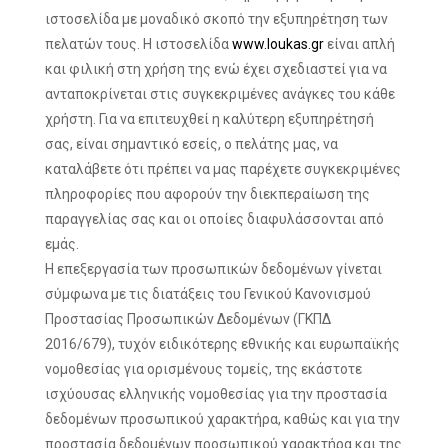
ιστοσελίδα με μοναδικό σκοπό την εξυπηρέτηση των
πελατών τους. Η ιστοσελίδα
www.loukas.gr
είναι απλή
και φιλική στη χρήση της ενώ έχει σχεδιαστεί για να
ανταποκρίνεται στις συγκεκριμένες ανάγκες του κάθε
χρήστη. Για να επιτευχθεί η καλύτερη εξυπηρέτησή
σας, είναι σημαντικό εσείς, ο πελάτης μας, να
καταλάβετε ότι πρέπει να μας παρέχετε συγκεκριμένες
πληροφορίες που αφορούν την διεκπεραίωση της
παραγγελίας σας και οι οποίες διαφυλάσσονται από
εμάς.
Η επεξεργασία των προσωπικών δεδομένων γίνεται
σύμφωνα με τις διατάξεις του Γενικού Κανονισμού
Προστασίας Προσωπικών Δεδομένων (ΓΚΠΔ
2016/679), τυχόν ειδικότερης εθνικής και ευρωπαϊκής
νομοθεσίας για ορισμένους τομείς, της εκάστοτε
ισχύουσας ελληνικής νομοθεσίας για την προστασία
δεδομένων προσωπικού χαρακτήρα, καθώς και για την
προστασία δεδομένων προσωπικού χαρακτήρα και της