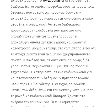
ιστοσελίδας του. Το
www.loukas.gr
έχει υιοθετήσει
διαδικασίες, οι οποίες προφυλάσσουν τα προσωπικά
δεδομένα που οι χρήστες προσκομίζουν στην
ιστοσελίδα του ή του παρέχουν με οποιοδήποτε άλλο
μέσο (πχ. τηλεφωνικά). Αυτές οι διαδικασίες
προστατεύουν τα δεδομένα των χρηστών από
οποιαδήποτε μη επιτρεπόμενη πρόσβαση ή
αποκάλυψη, απώλεια ή κακή χρήση, και αλλαγή ή
καταστροφή. Βοηθούν επίσης στο να πιστοποιείται ότι
τα στοιχεία αυτά είναι ακριβή και χρησιμοποιούνται
σωστά. Η σύνδεσή σας σε αυτό είναι ασφαλής διότι
χρησιμοποιεί τεχνολογία TLS με μέγεθος 256bit. Η
τεχνολογία TLS στηρίζεται σε ένα κωδικό κλειδί για
κρυπτογράφηση των δεδομένων πριν αποσταλούν
μέσω της (TLS) σύνδεσης. Ο έλεγχος ασφαλείας
μεταξύ των δεδομένων και του Server γίνεται με βάση
το μοναδικό κωδικό κλειδί διασφαλίζοντας στο
ακέραιο την επικοινωνία. Οι φυλλομετρητές